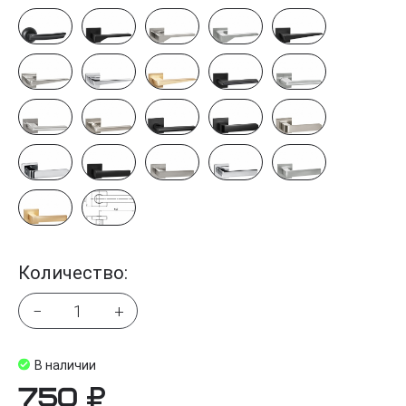
Количество:
−
+
В наличии
750