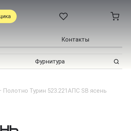
щика
Контакты
Фурнитура
—
Полотно Турин 523.221АПС SB ясень
ень