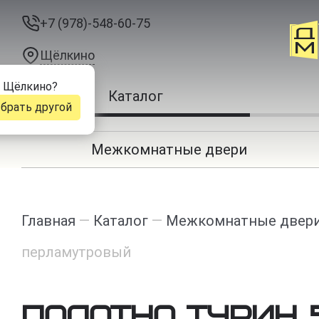
+7 (978)-548-60-75
Щёлкино
д
Щёлкино
?
Каталог
брать другой
Межкомнатные двери
Главная
—
Каталог
—
Межкомнатные двер
перламутровый
Полотно Турин 