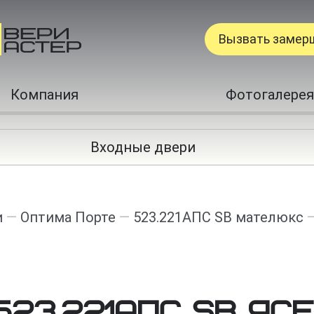
Вызвать замер
Компания
Фотогалерея
Входные двери
и
—
Оптима Порте
—
523.221АПС SB мателюкс
523.221АПС SB яс