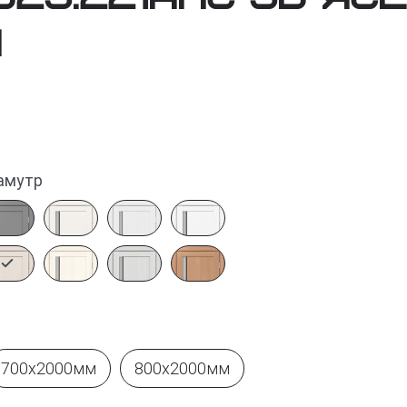
й
амутр
700х2000мм
800х2000мм