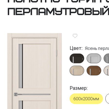
перламутровы
Цвет:
Ясень перл
Размер:
600х2000мм