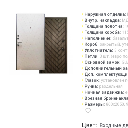
Наружная отделка:
Внутр. накладка:
МД
Толщина полотна:
1
Толщина короба:
11
Наполнение:
базаль
Короб:
закрытый, ут
Уплотнитель:
3 конт
Петли:
3 шт. (евро п
Основной замок:
GU
Дополнительный за
Доп. комплектующи
Глазок:
установлен п
Ручка:
раздельная
Ночная задвижка:
е
Врезная броненакл
Размеры:
860х2050, 
Цвет:
Входные д