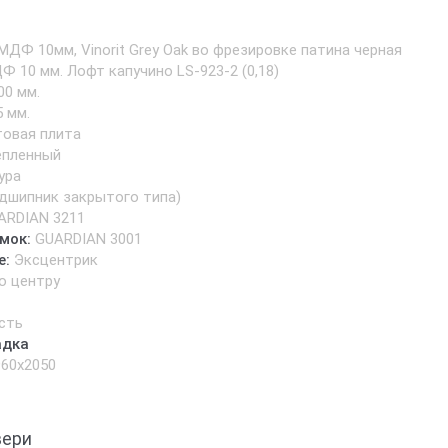
МДФ 10мм, Vinorit Grey Oak во фрезировке патина черная
Ф 10 мм. Лофт капучино LS-923-2 (0,18)
00 мм.
5 мм.
товая плита
епленный
ура
одшипник закрытого типа)
ARDIAN 3211
мок:
GUARDIAN 3001
е:
Эксцентрик
о центру
сть
адка
960х2050
вери