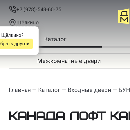
+7 (978)-548-60-75
Щёлкино
д
Щёлкино
?
Каталог
брать другой
Межкомнатные двери
Главная
—
Каталог
—
Входные двери
—
БУН
Канада Лофт к