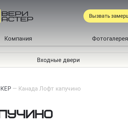
Вызвать замер
Компания
Фотогалерея
Входные двери
КЕР
—
Канада Лофт капучино
апучино