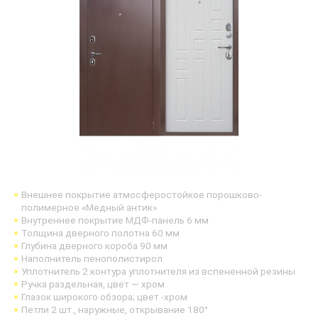
Внешнее покрытие атмосферостойкое порошково-
полимерное «Медный антик»
Внутреннее покрытие МДФ-панель 6 мм
Толщина дверного полотна 60 мм
Глубина дверного короба 90 мм
Наполнитель пенополистирол
Уплотнитель 2 контура уплотнителя из вспененной резины
Ручка раздельная, цвет — хром
Глазок широкого обзора; цвет -хром
Петли 2 шт., наружные, открывание 180°