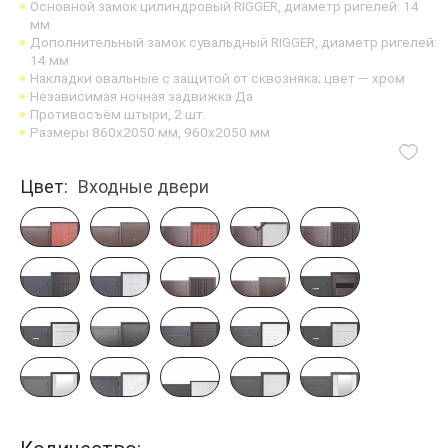
Основной замок цилиндровый RIGGER, диаметр ригелей: 14
мм
Дополнительный замок сувальдный RIGGER, диаметр ригелей:
14 мм
Накладки овальные с защитой от сквозняка; цвет — хром
Независимая ночная задвижка Да
Противосъём штыри, 2 шт.
Размеры 860х2050 мм, 960х2050 мм
Цвет:
Входные двери