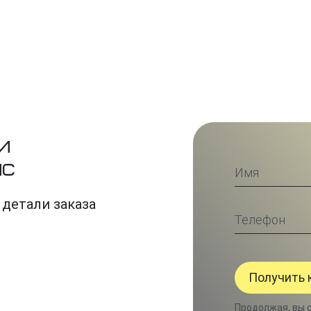
и
ис
 детали заказа
Продолжая, вы 