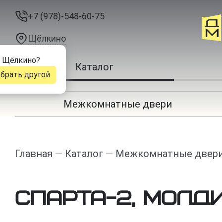
+7 (978)-548-60-75
Щёлкино
д
Щёлкино
?
Каталог
брать другой
Межкомнатные двери
Главная
—
Каталог
—
Межкомнатные двер
Спарта-2, Молди