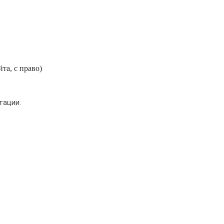
та, с право)
тации.