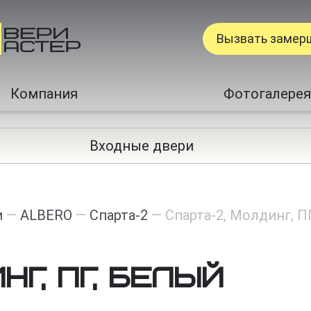
Вызвать замер
Компания
Фотогалерея
Входные двери
и
—
ALBERO
—
Спарта-2
—
Спарта-2, Молдинг, П
нг, ПГ, белый